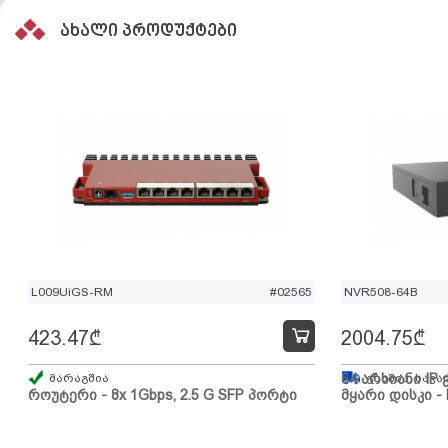
ახალი პროდუქტები
L009UiGS-RM
#02565
NVR508-64B
423.47
₾
2004.75
₾
მარაგშია
64 არხიანი IP 
გზაშია, სავა
როუტერი - 8x 1Gbps, 2.5 G SFP პორტი
მყარი დისკი - 