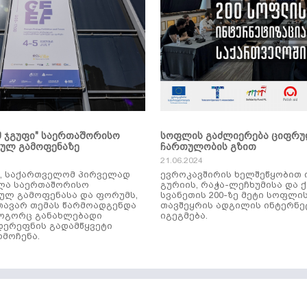
მ ჯგუფი" საერთაშორისო
სოფლის გაძლიერება ციფრ
კულ გამოფენაზე
ჩართულობის გზით
21.06.2024
ს, საქართველომ პირველად
ევროკავშირის ხელშეწყობით 
ლა საერთაშორისო
გურიის, რაჭა-ლეჩხუმისა და 
ულ გამოფენასა და ფორუმს,
სვანეთის 200-ზე მეტი სოფლი
ავარ თემას წარმოადგენდა
თავშეყრის ადგილის ინტერნე
როგორც განახლებადი
იგეგმება.
დერეფნის გადამწყვეტი
მოჩენა.