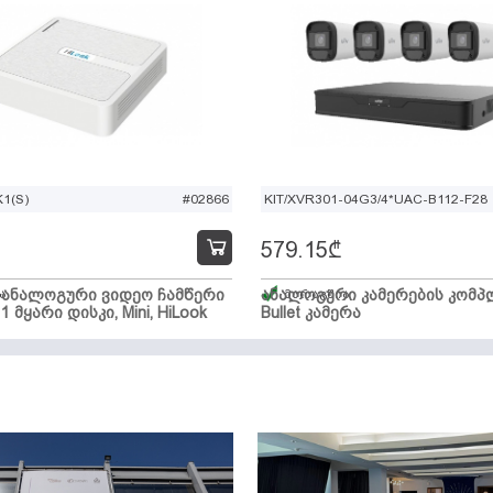
1(S)
#02866
KIT/XVR301-04G3/4*UAC-B112-F28
579.15
₾
ი ანალოგური ვიდეო ჩამწერი
ა
ანალოგური კამერების კომპლ
მარაგშია
 1 მყარი დისკი, Mini, HiLook
Bullet კამერა