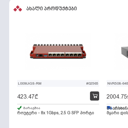
ახალი პროდუქტები
L009UiGS-RM
#02565
NVR508-64
423.47
₾
2004.75
მარაგშია
64 არხიან
გზაშია,
როუტერი - 8x 1Gbps, 2.5 G SFP პორტი
მყარი დის