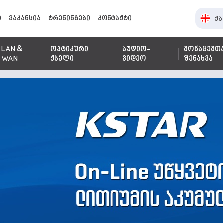
ი
ვაკანსია
ტრენინგები
კონტაქტი
ქა
LAN &
ოპტიკური
აუდიო-
მონაცემთ
WAN
ქსელი
ვიდეო
შენახვა