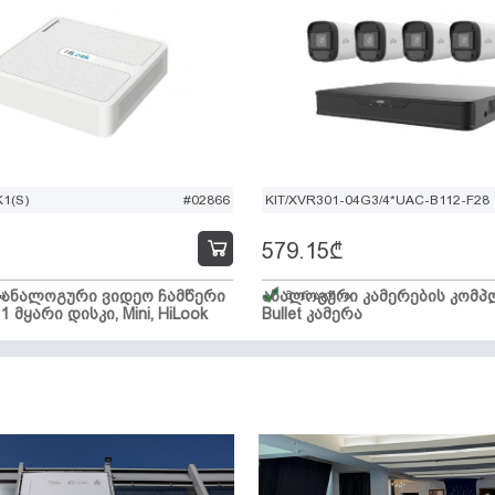
1(S)
#02866
KIT/XVR301-04G3/4*UAC-B112-F28
579.15
₾
ი ანალოგური ვიდეო ჩამწერი
ა
ანალოგური კამერების კომპლ
მარაგშია
 1 მყარი დისკი, Mini, HiLook
Bullet კამერა