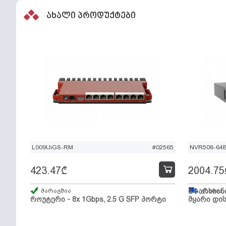
ახალი პროდუქტები
L009UiGS-RM
#02565
NVR508-64
423.47
₾
2004.75
მარაგშია
64 არხიან
გზაშია,
როუტერი - 8x 1Gbps, 2.5 G SFP პორტი
მყარი დის