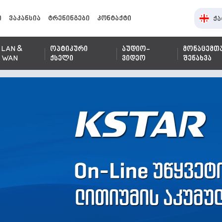
ი
ვაკანსია
ტრენინგები
კონტაქტი
ქა
LAN &
ოპტიკური
აუდიო-
მონაცემთ
WAN
ქსელი
ვიდეო
შენახვა