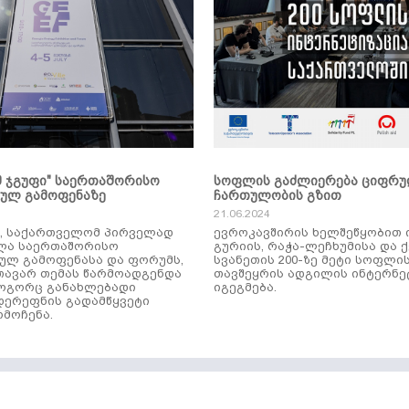
მ ჯგუფი" საერთაშორისო
სოფლის გაძლიერება ციფრ
კულ გამოფენაზე
ჩართულობის გზით
21.06.2024
ს, საქართველომ პირველად
ევროკავშირის ხელშეწყობით 
ლა საერთაშორისო
გურიის, რაჭა-ლეჩხუმისა და 
ულ გამოფენასა და ფორუმს,
სვანეთის 200-ზე მეტი სოფლი
ავარ თემას წარმოადგენდა
თავშეყრის ადგილის ინტერნე
როგორც განახლებადი
იგეგმება.
დერეფნის გადამწყვეტი
მოჩენა.