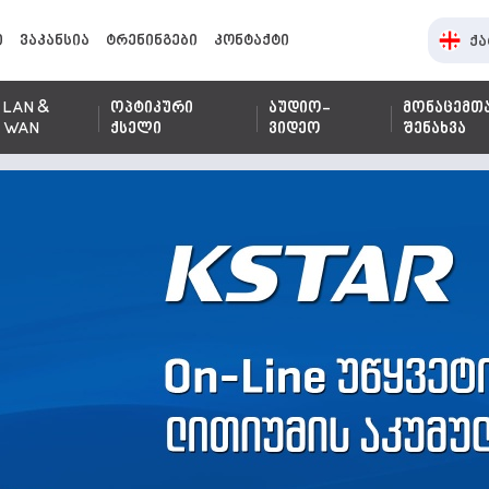
ი
ვაკანსია
ტრენინგები
კონტაქტი
ქა
LAN &
ოპტიკური
აუდიო-
მონაცემთ
WAN
ქსელი
ვიდეო
შენახვა