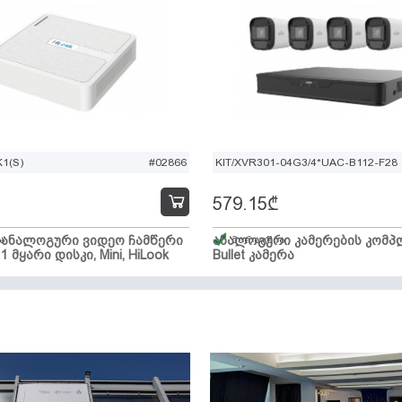
1(S)
#02866
KIT/XVR301-04G3/4*UAC-B112-F28
579.15
₾
ი ანალოგური ვიდეო ჩამწერი
ა
ანალოგური კამერების კომპლ
მარაგშია
 1 მყარი დისკი, Mini, HiLook
Bullet კამერა