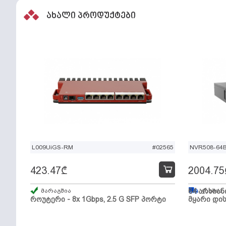
ახალი პროდუქტები
L009UiGS-RM
#02565
NVR508-64
423.47
₾
2004.75
მარაგშია
64 არხიან
გზაშია,
როუტერი - 8x 1Gbps, 2.5 G SFP პორტი
მყარი დის