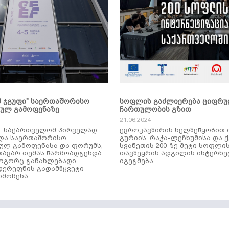
მ ჯგუფი" საერთაშორისო
სოფლის გაძლიერება ციფრ
კულ გამოფენაზე
ჩართულობის გზით
21.06.2024
ს, საქართველომ პირველად
ევროკავშირის ხელშეწყობით 
ლა საერთაშორისო
გურიის, რაჭა-ლეჩხუმისა და 
ულ გამოფენასა და ფორუმს,
სვანეთის 200-ზე მეტი სოფლი
ავარ თემას წარმოადგენდა
თავშეყრის ადგილის ინტერნე
როგორც განახლებადი
იგეგმება.
დერეფნის გადამწყვეტი
მოჩენა.