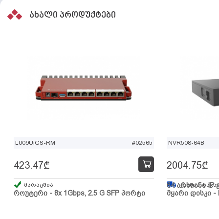
ახალი პროდუქტები
L009UiGS-RM
#02565
NVR508-64B
423.47
₾
2004.75
₾
მარაგშია
64 არხიანი IP 
გზაშია, სავა
როუტერი - 8x 1Gbps, 2.5 G SFP პორტი
მყარი დისკი - 