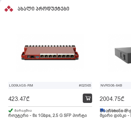
ახალი პროდუქტები
L009UiGS-RM
#02565
NVR508-64B
423.47
₾
2004.75
₾
მარაგშია
64 არხიანი IP 
გზაშია, სავა
როუტერი - 8x 1Gbps, 2.5 G SFP პორტი
მყარი დისკი - 