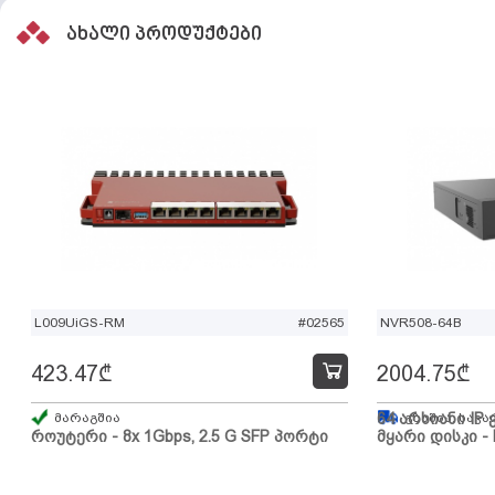
ახალი პროდუქტები
L009UiGS-RM
#02565
NVR508-64B
423.47
₾
2004.75
₾
მარაგშია
64 არხიანი IP 
გზაშია, სავა
როუტერი - 8x 1Gbps, 2.5 G SFP პორტი
მყარი დისკი - 