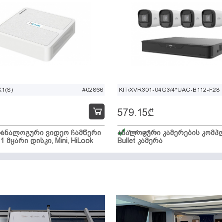
1(S)
#02866
KIT/XVR301-04G3/4*UAC-B112-F28
579.15
₾
ი ანალოგური ვიდეო ჩამწერი
ა
ანალოგური კამერების კომპლ
მარაგშია
 1 მყარი დისკი, Mini, HiLook
Bullet კამერა