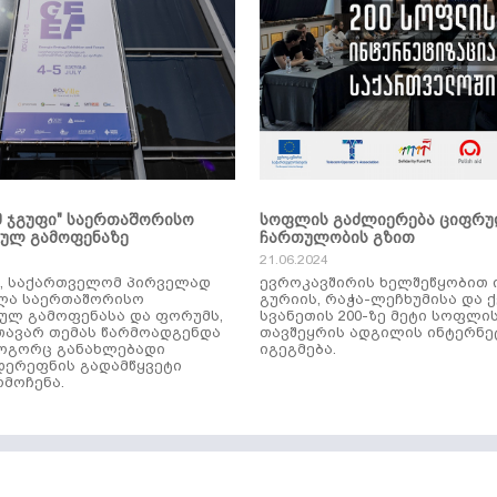
მ ჯგუფი" საერთაშორისო
სოფლის გაძლიერება ციფრ
კულ გამოფენაზე
ჩართულობის გზით
21.06.2024
ს, საქართველომ პირველად
ევროკავშირის ხელშეწყობით 
ლა საერთაშორისო
გურიის, რაჭა-ლეჩხუმისა და 
ულ გამოფენასა და ფორუმს,
სვანეთის 200-ზე მეტი სოფლი
ავარ თემას წარმოადგენდა
თავშეყრის ადგილის ინტერნე
როგორც განახლებადი
იგეგმება.
დერეფნის გადამწყვეტი
მოჩენა.