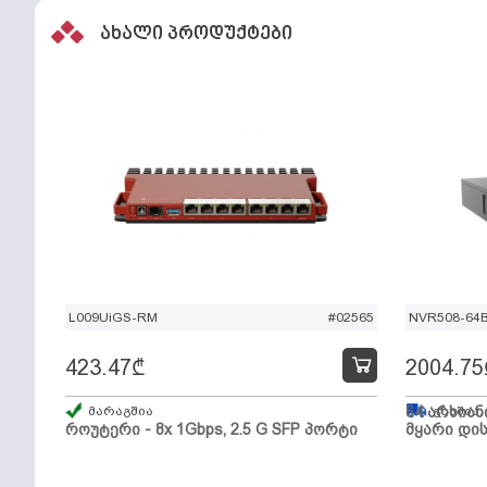
ახალი პროდუქტები
L009UiGS-RM
#02565
NVR508-64
423.47
₾
2004.75
მარაგშია
64 არხიან
გზაშია,
როუტერი - 8x 1Gbps, 2.5 G SFP პორტი
მყარი დის