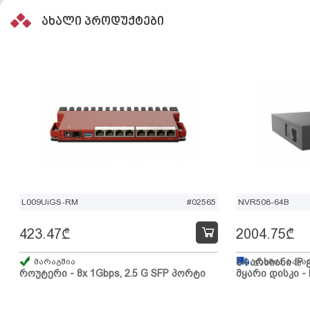
ახალი პროდუქტები
L009UiGS-RM
#02565
NVR508-64B
423.47
₾
2004.75
₾
მარაგშია
64 არხიანი IP 
გზაშია, სავა
როუტერი - 8x 1Gbps, 2.5 G SFP პორტი
მყარი დისკი - 