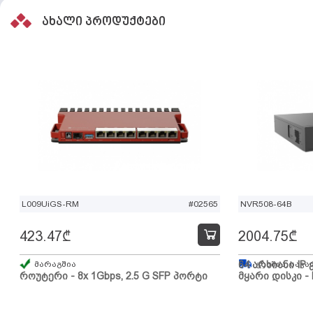
ახალი პროდუქტები
L009UiGS-RM
#02565
NVR508-64B
423.47
₾
2004.75
₾
მარაგშია
64 არხიანი IP 
გზაშია, სავა
როუტერი - 8x 1Gbps, 2.5 G SFP პორტი
მყარი დისკი - 