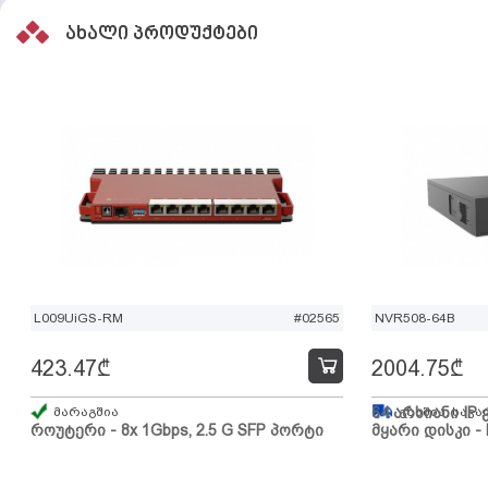
ახალი პროდუქტები
L009UiGS-RM
#02565
NVR508-64B
423.47
₾
2004.75
₾
მარაგშია
64 არხიანი IP 
გზაშია, სავა
როუტერი - 8x 1Gbps, 2.5 G SFP პორტი
მყარი დისკი - 